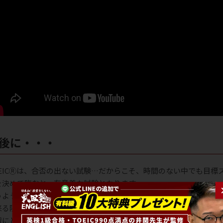
最後に・・・
OEICⓇは、合否の出ない試験…だからこそ、時間のない中でも目標
を決めて臨むと、有意義な試験となります。
うように試験勉強ができなかった場合も諦めるのはまだ早いです！
来る限りのことをして、今の自分の実力値を把握できれば、今後の
習にとってもきっとプラスになります！悔いの残らないように残り