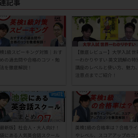
関連記事
検1級スピーキング対策｜おす
【徹底レビュー】大学入試 世
めの過去問や合格のコツ・勉
一わかりやすい 英文読解の特
法を徹底解説！
講座のレベルと使い方、魅力
注意点までご紹介！
最新版】社会人・大人向け！
英検1級の合格率は？合格ライ
袋にある人気英会話スクール
やレベル、スコアアップのコ