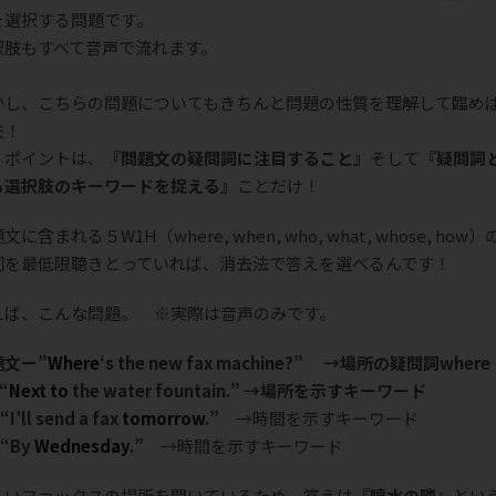
を選択する問題です。
択肢もすべて音声で流れます。
かし、こちらの問題についてもきちんと問題の性質を理解して臨め
夫！
くポイントは、
『問題文の疑問詞に注目すること』
そして
『疑問詞
る選択肢のキーワードを捉える』
ことだけ！
文に含まれる５W1H（where, when, who, what, whose, how
詞を最低限聴きとっていれば、消去法で答えを選べるんです！
えば、こんな問題。 ※実際は音声のみです。
題文ー”
Where
‘s the new fax machine?” →場所の疑問詞where
 “
Next to
the water fountain.” →場所を示すキーワード
 “I’ll send a fax
tomorrow
.”
→時間を示すキーワード
 “By
Wednesday
.”
→時間を示すキーワード
しいファックスの場所を聞いているため、答えは
『噴水の隣』
とい