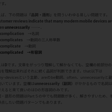
です。
えば、下の問題は
『品詞・語形』
を問ういわゆる易しい問題です。
tomer reviews indicate that many modern mobile devices ar
ten
unnecessarily
——- .
 complication
→名詞
) complicates
→動詞の三人称単数
) complicate
→動詞
complicated
→形容詞
えは
D
です。文章をがっつり理解して解かなくても、空欄の前部分の
造を理解出来ればそれに続く品詞が判断できます。that以下は
ny~devicesという主節、areのbe動詞、often、unnecessarilyと
続いています。空欄は
unnecessarily（副詞）
がかかるもので名詞
考えると来て良いのはDの形容詞のみです。
詞・語形の問題はPart５の中でも問題数が多く、解きやすいため、
得点したい問題パターンでもあります。