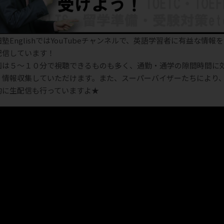
塾EnglishではYouTubeチャンネルで、英語学習者に有益な情報
配信しています！
画は５～１０分で視聴できるものも多く、通勤・通学の隙間時間に
く情報収集していただけます。また、スーパーバイザーたちにより
的に生配信も行っていますよ★