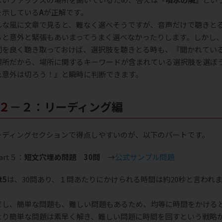
を示している
A
が正解です。
んな風に文章で見ると、難なく選べそうですが、音声だけで聴きと
ると意外と緊張もあいまってうまく選べなかったりします。しかし
詞を良く聴き取っておけば、選択肢を聴きとる時も、『聞かれてい
場所だから、場所に関するキーワードが含まれている選択肢を選ぼ
れ意外は切ろう！』と瞬時に判断できます。
２－２：リーディング編
ーディングセクションで得点しやすいのが、以下のパートです。
art５：
短文穴埋め問題 30問
→
公式サンプル問題
t5
は、30問あり、１問あたりにかけられる時間は約20秒と言われ
。
だし、簡単な問題も、難しい問題もあるため、均等に時間をかける
より簡単な問題は素早く解き、難しい問題に時間を回すという戦略