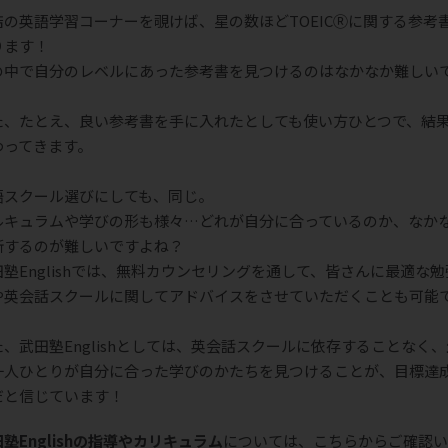
店の英語学習コーナーを覗けば、星の数ほどTOEICⓇに関する参考
ります！
の中で自分のレベルにあった参考書を見つけるのはなかなか難しい
。
た、たとえ、良い参考書を手に入れたとしても使い方ひとつで、結
わってきます。
語スクール選びにしても、同じ。
ルキュラムや学びの形も様々…どれが自分に合っているのか、なか
断するのが難しいですよね？
田塾Englishでは、無料カウンセリングを通して、皆さんに最適な勉
や英会話スクールに関してアドバイスをさせていただくことも可能
。
た、武田塾Englishとしては、英会話スクールに依存することなく、
一人ひとりが自分に合った学びのかたちを見つけることが、目標達
だと信じています！
塾Englishの指導やカリキュラム
については、こちらからご確認い