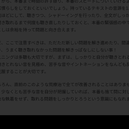
すから、本番まで時間の許す限り、本番のスピードについていける
耳慣らしをしておくといいでしょう。持っているテキストの音源を1.
速ほどにして、聴きつつ、シャドーイングを行ったり、全文がしっ
聞き取れるまで何度も聴き直したりしておくと、本番の緊張感の中
こしは余裕を持って問題と向き合えます。
だ、ここで注意すべきは、ただただ新しい問題を解き進めたり、間
り、うまく聴き取れなかった問題を解きっぱなしにしない事！
スニングは多聴も大切ですが、まずは、しっかりと自分が聴きとれ
聴きとれない音を見極め、苦手な音やイントネーションをなんども
克服することが大切です。
ちろん、直前のこのような荒療治で全てが改善されることはありま
、少なくとも苦手な音を自分が把握していれば、本番も捨て問に対
駄な執着をせず、取れる問題をしっかりとろうという意識にもなれ
。