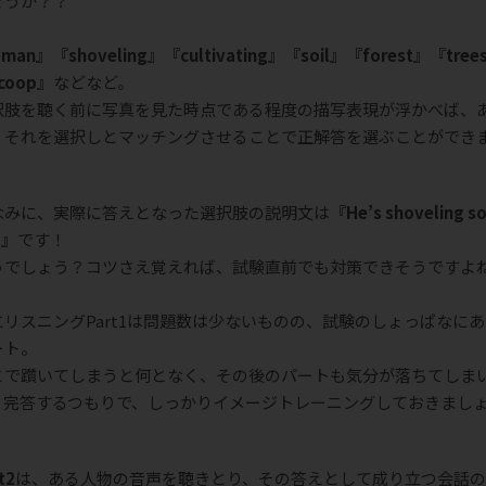
ょうか？？
 man』『shoveling』『cultivating』『soil』『forest』『tree
coop』
などなど。
択肢を聴く前に写真を見た時点である程度の描写表現が浮かべば、
、それを選択しとマッチングさせることで正解答を選ぶことができ
。
なみに、実際に答えとなった選択肢の説明文は
『He’s shoveling s
l』
です！
うでしょう？コツさえ覚えれば、試験直前でも対策できそうですよ
)
にリスニングPart1は問題数は少ないものの、試験のしょっぱなに
ート。
こで躓いてしまうと何となく、その後のパートも気分が落ちてしま
。完答するつもりで、しっかりイメージトレーニングしておきまし
。
t2
は、ある人物の音声を聴きとり、その答えとして成り立つ会話