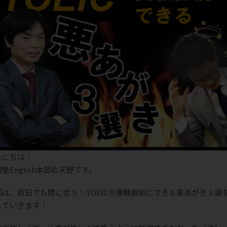
んにちは！
塾English本部の天野です。
回は、前日でも間に合う！TOEICⓇ受験直前にできる悪あがき３選
していきます！