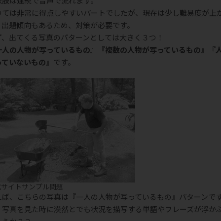
択肢は連続で音声で流れます。
つては非常に得点しやすいパートでしたが、現在は少し難易度が上
、出題傾向もあるため、対策が必要です。
ず、出てくる写真のパターンとしては大きく３つ！
一人の人物が写っているもの』『複数の人物が写っているもの』『
っていないもの』
です。
式サイトサンプル問題
えば、こちらの写真は『一人の人物が写っているもの』パターンで
、写真を見た時に漠然とでも状況を描写する単語やフレーズが浮か