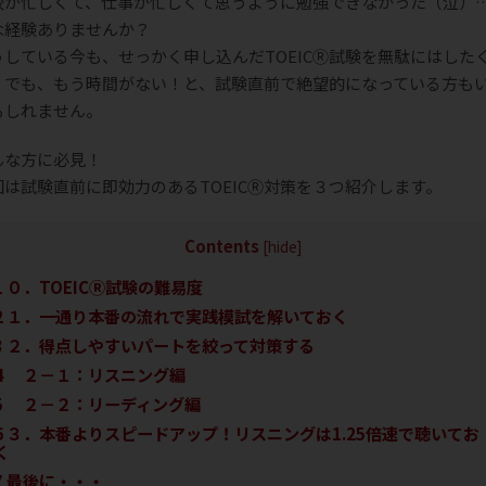
校が忙しくて、仕事が忙しくて思うように勉強できなかった（泣）
な経験ありませんか？
うしている今も、せっかく申し込んだTOEICⓇ試験を無駄にはした
！でも、もう時間がない！と、試験直前で絶望的になっている方も
もしれません。
んな方に必見！
回は試験直前に即効力のあるTOEICⓇ対策を３つ紹介します。
Contents
[
hide
]
1
０．TOEICⓇ試験の難易度
2
１．一通り本番の流れで実践模試を解いておく
3
２．得点しやすいパートを絞って対策する
4
２－１：リスニング編
5
２－２：リーディング編
6
３．本番よりスピードアップ！リスニングは1.25倍速で聴いてお
く
7
最後に・・・