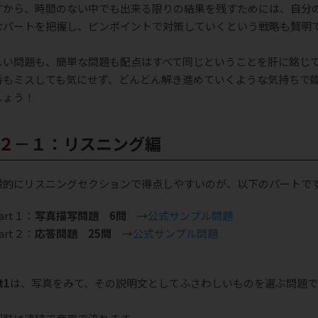
すから、時間のない中でも出来る限りの結果を残すためには、自分
なパートを把握し、ピンポイントで対策していくという戦略も賢明
。
しい問題も、簡単な問題も配点はすべて同じということを肝に銘じ
番もミスしても気にせず、どんどん解き進めていくような気持ちで
しょう！
２－１：リスニング編
般的にリスニングセクションで得点しやすいのが、以下のパートで
art１：
写真描写問題 6問
→
公式サンプル問題
art２：
応答問題 25問
→
公式サンプル問題
t1
は、写真をみて、その説明文としてふさわしいものを選ぶ問題で
。