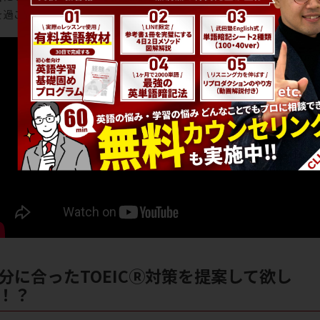
過ごしましょう(^▽^)/
！？