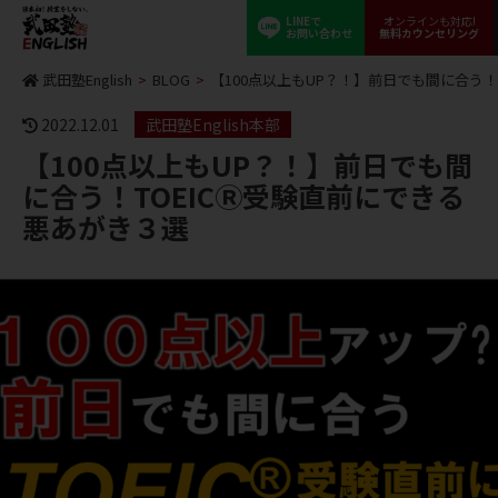
LINEで
オンラインも対応!
お問い合わせ
無料カウンセリング
武田塾English
>
BLOG
>
【100点以上もUP？！】前日でも間に合う！
2022.12.01
武田塾English本部
【100点以上もUP？！】前日でも間
に合う！TOEICⓇ受験直前にできる
悪あがき３選