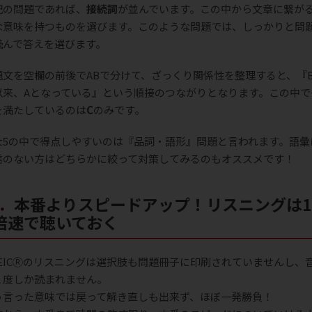
記の問題であれば、
接続詞
が並んでいます。この中から文章に繋が
な意味を持つものを選びます。このような問題では、しっかりと問
読んで答えを選びます。
題文を空欄の前後でABで分けて、ざっくり関係性を整理すると、『
以来、Aとなっている』という順接のつながりとなります。この中で
を満たしているのは
C
のみです。
art5の中で得点しやすいのは『品詞・語形』問題と言われます。語彙
信のない方はどちらかに絞って対策してみるのもオススメです！
プ！リスニングは1.2
倍速で聴いておく
OEICⓇのリスニングは選択肢も問題冊子に印刷されていませんし、
１度しか読まれません。
う言った意味では戻って解き直しも出来ず、ほぼ一発勝負！