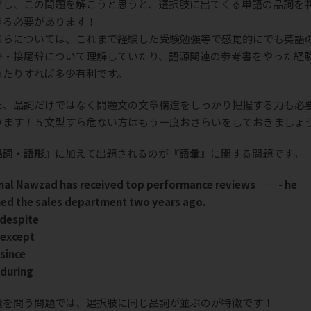
だし、この問題を解こうと思うと、選択肢に出てくる単語の品詞を
きる必要があります！
ちらについては、これまで経験した受験勉強等で感覚的にでも英語
辞・接尾辞について理解していたり、語源関連の参考書をやった経
ったりすれば多少有利です。
た、品詞だけではなく問題文の文章構造をしっかり把握する力も必
ります！５文型すら危ない方はもう一度おさらいをしておきましょ
品詞・語形』
に加えて出題されるのが
『語彙』
に関する問題です。
al Nawzad has received top performance reviews ——- he
ned the sales department two years ago.
 despite
 except
 since
 during
彙を問う問題では、選択肢に同じ品詞が並ぶのが特徴です！