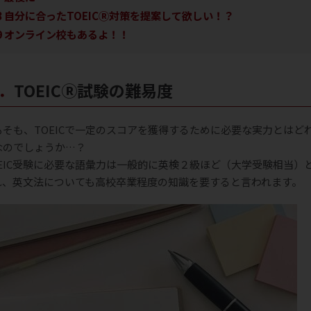
8
自分に合ったTOEICⓇ対策を提案して欲しい！？
9
オンライン校もあるよ！！
０．TOEICⓇ試験の難易度
もそも、TOEICで一定のスコアを獲得するために必要な実力とはど
なのでしょうか…？
OEIC受験に必要な語彙力は一般的に英検２級ほど（大学受験相当）
れ、英文法についても高校卒業程度の知識を要すると言われます。