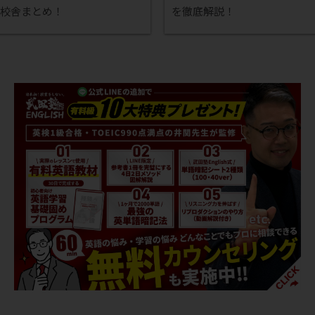
6校舎まとめ！
を徹底解説！