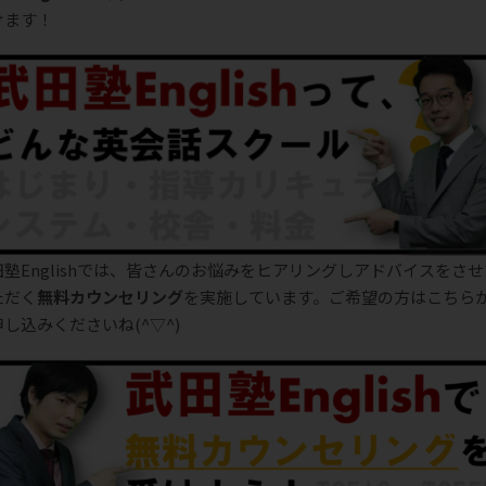
けます！
田塾Englishでは、皆さんのお悩みをヒアリングしアドバイスをさせ
ただく
無料カウンセリング
を実施しています。ご希望の方はこちら
し込みくださいね(^▽^)