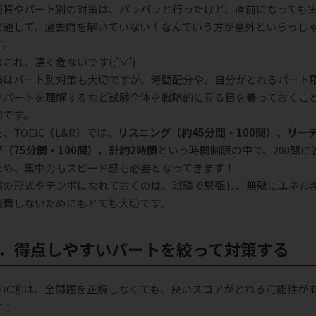
語帳やパート別の対策は、パラパラと行ったけど、直前になっても
だ通して、過去問を解いていない！なんていう方が意外といらっし
す。
これ、凄く危ないです(;’∀’)
験はパート別対策も大切ですが、時間配分や、自分がとれるパート
いパートを理解するなど試験全体を戦略的に見る目を養っておくこ
切です。
、TOEIC（L&R）では、
リスニング（約45分間・100問）、リー
グ（75分間・100問）、計約2時間
という時間制限の中で、200問に
ため、集中力もスピード感も必要となってきます！
験の形式やテンポになれておくのは、試験で緊張し、無駄にエネル
消費しないためにもとても大切です。
２．得点しやすいパートを絞って対策する
OEICⓇは、全問題を正解しなくても、良いスコアがとれる可能性が
す！