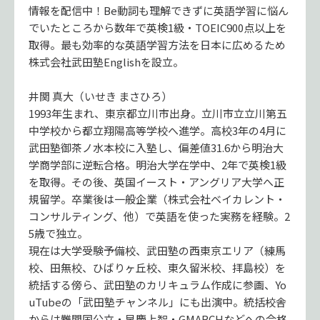
情報を配信中！Be動詞も理解できずに英語学習に悩ん
でいたところから数年で英検1級・TOEIC900点以上を
取得。最も効率的な英語学習方法を日本に広めるため
株式会社武田塾Englishを設立。
井関 真大（いせき まさひろ）
1993年生まれ、東京都立川市出身。立川市立立川第五
中学校から都立翔陽高等学校へ進学。高校3年の4月に
武田塾御茶ノ水本校に入塾し、偏差値31.6から明治大
学商学部に逆転合格。明治大学在学中、2年で英検1級
を取得。その後、英国イースト・アングリア大学へ正
規留学。卒業後は一般企業（株式会社ベイカレント・
コンサルティング、他）で英語を使った実務を経験。2
5歳で独立。
現在は大学受験予備校、武田塾の西東京エリア（練馬
校、田無校、ひばりヶ丘校、東久留米校、拝島校）を
統括する傍ら、武田塾のカリキュラム作成に参画、Yo
uTubeの「武田塾チャンネル」にも出演中。統括校舎
からは難関国公立・早慶上智・GMARCHなどへの合格