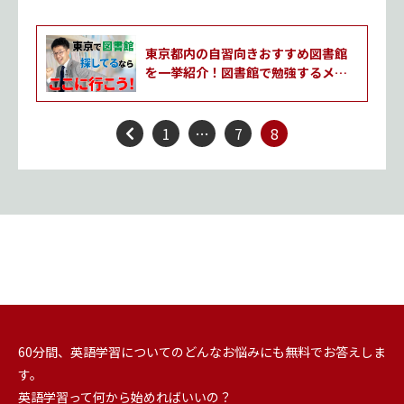
東京都内の自習向きおすすめ図書館
を一挙紹介！図書館で勉強するメリ
ットも合わせて解説！
投
1
…
7
8
稿
の
ペ
ー
ジ
送
り
60分間、英語学習についてのどんなお悩みにも無料でお答えしま
す。
英語学習って何から始めればいいの？