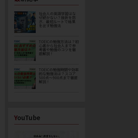
社会人の英語学習はな
ぜ続かない？挫折を防
ぎ、最短ルートで結果
を出す勉強法
TOEICの勉強方法は？初
心者から社会人まで参
考書や勉強のコツを徹
底解説！
TOEICの勉強時間や効率
的な勉強法は？スコア
500点〜900点まで徹底
解説！
YouTube