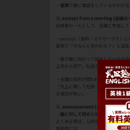
・
冒頭
で誰に電話をしているかわかる
②. excerpt from a meeting (会議
出席者の一人として、会議に参加して
・excerpt（抜粋／エクサープト
冒頭で「今なんと言われた？」と混乱
・誰が誰に向かって話をしているのか
上司から部下、社員から顧客、工場長
・会議の目的が問われやすい
「売上に関して社員一人ひとりのアイ
る場合が多い。
③. announcement (お知らせ)
・
誰に対して何の
お知らせをしている
よくある例は、公共交通機関の案内や
具体的には、