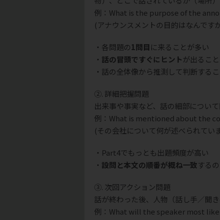
物）、どこで話されているか（場所）
例：What is the purpose of the an
(アナウンスメントの目的はなんですか
・各問題の
1問目
に来ることが多い
・
話の冒頭ですぐにヒント
が出ること
・話の全体像から推測して判断するこ
②. 詳細把握問題
出来事や事実など、話の細部について
例：What is mentioned about the 
(その会社について何が述べられていま
・Part4でもっとも出題頻度が高い
・
設問と本文の順番が概ね一致
するの
③. 次回アクション問題
話が終わった後、人物（話し手／聞き
例：What will the speaker most like