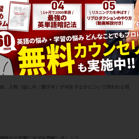
待っていてください」や「年末セールで◯◯が20%引き、××が
開業したXさんです」のように人を紹介する放送が多い
放送など、一般的なニュースのこともある
ます」や「広告の後、Yさんがスタジオで生演奏をします」のよう
れやすい
後、人物（話し手／聞き手）が何をするかについて問われる問
情報から早期に状況を理解しましょう。