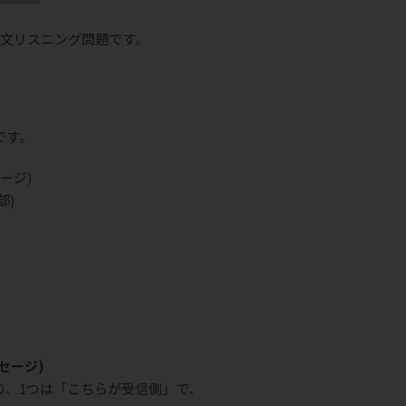
。
長文リスニング問題です。
です。
セージ)
部)
ッセージ)
り、1つは「こちらが受信側」で、