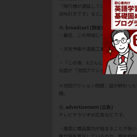
「飛行機が遅延しているのでゲートで
30%引きです」など。
④. broadcast (放送)
・最近、この地域にペットショップを
・天気予報や道路工事の状況を伝える
・「この後、Xさんに登場してもらい
な話が「次回アクション問題」で問わ
※次回アクション問題：話が終わった
題。
⑤. advertisement (広告)
テレビやラジオの広告などです。
・唐突に商品案内が始まることが多い
誰が何を宣伝しているのか、断片的な