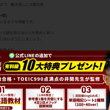
ので、聞き逃しには要注意
の一部)
いるような場面です。
）という語を知らない人が意外と多い
しないようにしましょう。
判断する
から作業員など、状況は様々です。
ディアを求めたい」など、聞き手に何かしらのアクションを求め
のか、早期に状況を把握しましょう。
店舗のセールの告知など。