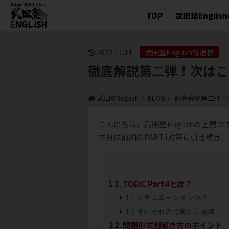
TOP
武田塾Englis
2022.11.11
武田塾English新宿校
徹底解説第二弾！次はこちら
武田塾English
>
BLOG
>
徹底解説第二弾！次は
こんにちは。武田塾Englishの上間で
本日は前回のPART3対策に引き続き
1
1. TOEIC Part4とは？
1.1
シチュエーションは？
1.2
それぞれの特徴と注意点
2
2. 問題形式別解き方のポイント