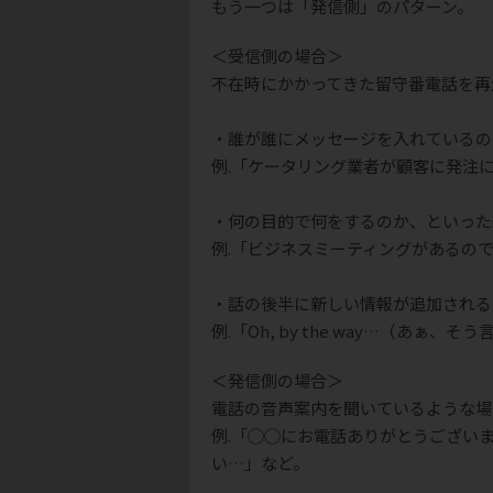
もう一つは「発信側」のパターン。
＜受信側の場合＞
不在時にかかってきた留守番電話を再
・誰が誰にメッセージを入れているの
例.「ケータリング業者が顧客に発注
・何の目的で何をするのか、といった
例.「ビジネスミーティングがあるの
・話の後半に新しい情報が追加される
例.「Oh, by the way…（あぁ、そ
＜発信側の場合＞
電話の音声案内を聞いているような場
例.「◯◯にお電話ありがとうござい
い…」など。