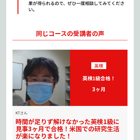
果が得られるので、ぜひ一度相談してみてくださ
い。
同じコースの受講者の声
英検
英検1級合格！
3
ヶ月
KTさん
時間が足りず解けなかった英検1級に
見事3ヶ月で合格！米国での研究生活
が楽になりました！