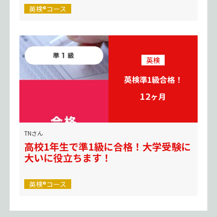
英検®コース
英検
英検準1級合格！
12
ヶ月
TNさん
高校1年生で準1級に合格！大学受験に
大いに役立ちます！
英検®コース