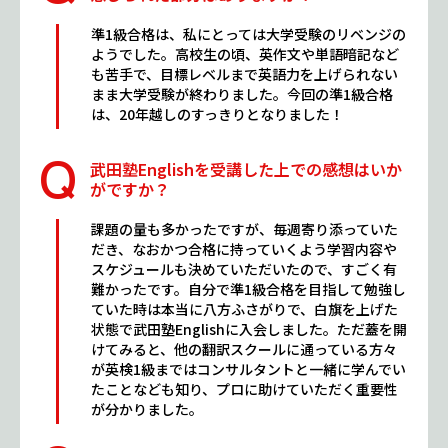
準1級合格は、私にとっては大学受験のリベンジの
ようでした。高校生の頃、英作文や単語暗記など
も苦手で、目標レベルまで英語力を上げられない
まま大学受験が終わりました。今回の準1級合格
は、20年越しのすっきりとなりました！
武田塾Englishを受講した上での感想はいか
がですか？
課題の量も多かったですが、毎週寄り添っていた
だき、なおかつ合格に持っていくよう学習内容や
スケジュールも決めていただいたので、すごく有
難かったです。自分で準1級合格を目指して勉強し
ていた時は本当に八方ふさがりで、白旗を上げた
状態で武田塾Englishに入会しました。ただ蓋を開
けてみると、他の翻訳スクールに通っている方々
が英検1級まではコンサルタントと一緒に学んでい
たことなども知り、プロに助けていただく重要性
が分かりました。