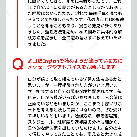
に聞いてくださり、非常に有難かったです。これ
まで自分以上に英語力がある方としっかりお話し
た経験はなかったため、1対1で毎週手厚く見ても
らえてとても嬉しかったです。私の考えと180度違
うことを仰ることもあり、驚きと発見が多くあり
ました。勉強方法を始め、私の悩みに具体的な解
決方法を提示し、全て包み隠さずに教えていただ
きました。
武田塾Englishを始めようか迷っている方に
メッセージやアドバイスをお願いします
自分が信じて取り組んでいる学習方法もあるかと
思いますが、一度相談された方がいいと思いま
す。相談すると自分の常識が絶対覆されます。私
自身、目から鱗がいっぱいありました。入会前は
正直高いなと思いましたが、ここまで手厚いサポ
ートを考えると決して高くはないので、ぜひ受け
てほしいなと思います。勉強方法、参考書選定、
スケジュール、理解度や進捗度の分析も細かく、
具体的な解決策を出していただけます。自分の中
で信じてやってきたことでも、変えると大きな成