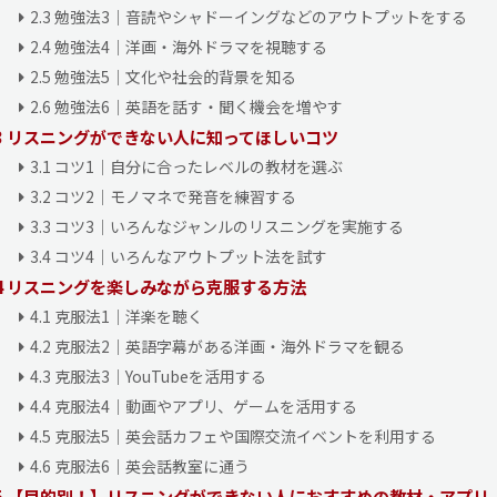
2.3
勉強法3｜音読やシャドーイングなどのアウトプットをする
著書】
2.4
勉強法4｜洋画・海外ドラマを視聴する
Be動詞もわからなかった私が数年でTOEIC満点をとった英語独学法』
幻冬舎）
2.5
勉強法5｜文化や社会的背景を知る
大学入試 逆転英単語2000 (武田塾逆転合格一冊逆転プロジェクト) 』（
2.6
勉強法6｜英語を話す・聞く機会を増やす
ク）
3
リスニングができない人に知ってほしいコツ
3.1
コツ1｜自分に合ったレベルの教材を選ぶ
取得資格】
英検1級
3.2
コツ2｜モノマネで発音を練習する
TOEIC L&Rテスト990点
3.3
コツ3｜いろんなジャンルのリスニングを実施する
TOEIC Writingテスト満点
3.4
コツ4｜いろんなアウトプット法を試す
ケンブリッジ英検（CPE）
4
リスニングを楽しみながら克服する方法
関 真大/武田塾English CEOのプロフィールページ
4.1
克服法1｜洋楽を聴く
4.2
克服法2｜英語字幕がある洋画・海外ドラマを観る
4.3
克服法3｜YouTubeを活用する
4.4
克服法4｜動画やアプリ、ゲームを活用する
4.5
克服法5｜英会話カフェや国際交流イベントを利用する
4.6
克服法6｜英会話教室に通う
5
【目的別！】リスニングができない人におすすめの教材・アプリ