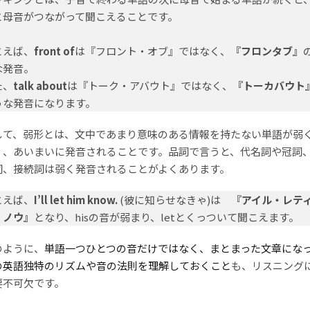
と母音がつながって聞こえることです。
とえば、
front of
は『フロント・オブ』ではなく、
『フロンタブ』
な発音。
た、
talk about
は『トーク・アバウト』ではなく、
『トーカバウト
うな発音になります。
して、弱形とは、文中であまり意味のある情報を持たない単語が弱
く、あいまいに発音されることです。品詞で言うと、代名詞や冠詞
詞、接続詞は弱く発音されることがよくあります。
とえば、
I’ll let him know.
(彼に知らせなきゃ)は
『アイル・レテ
・ノウ』
となり、hisの音が弱まり、letとくっついて聞こえます。
のように、
単語一つひとつの音だけではなく、まとまった文章にな
の英語独特のリズムや音の法則を理解しておくこと
も、リスニング
要不可欠です。