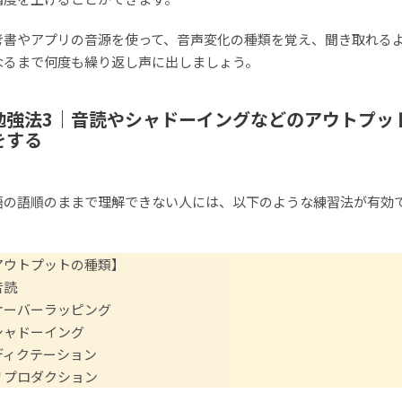
考書やアプリの音源を使って、音声変化の種類を覚え、聞き取れる
なるまで何度も繰り返し声に出しましょう。
勉強法3｜音読やシャドーイングなどのアウトプッ
をする
語の語順のままで理解できない人には、以下のような練習法が有効
。
アウトプットの種類】
音読
オーバーラッピング
シャドーイング
ディクテーション
リプロダクション