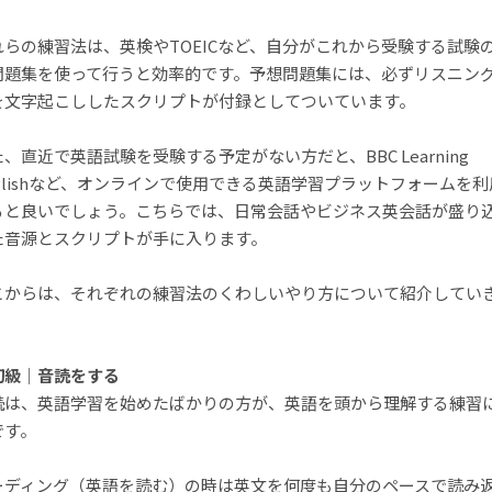
れらの練習法は、英検やTOEICなど、自分がこれから受験する試験
問題集を使って行うと効率的です。予想問題集には、必ずリスニン
を文字起こししたスクリプトが付録としてついています。
、直近で英語試験を受験する予定がない方だと、BBC Learning
nglishなど、オンラインで使用できる英語学習プラットフォームを利
ると良いでしょう。こちらでは、日常会話やビジネス英会話が盛り
た音源とスクリプトが手に入ります。
こからは、それぞれの練習法のくわしいやり方について紹介してい
！
初級｜音読をする
読は、英語学習を始めたばかりの方が、英語を頭から理解する練習
です。
ーディング（英語を読む）の時は英文を何度も自分のペースで読み