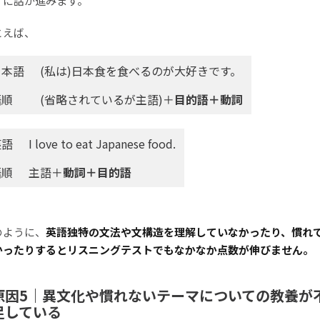
』
に話が進みます。
とえば、
日本語
(私は)日本食を食べるのが大好きです。
語順
(省略されているが主語)＋
目的語＋動詞
英語
I love to eat Japanese food.
語順
主語＋
動詞＋目的語
のように、
英語独特の文法や文構造を理解していなかったり、慣れ
かったりするとリスニングテストでもなかなか点数が伸びません。
原因5｜異文化や慣れないテーマについての教養が
足している