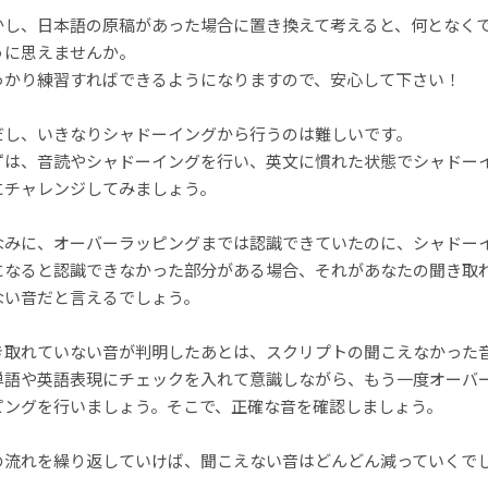
かし、日本語の原稿があった場合に置き換えて考えると、何となく
うに思えませんか。
っかり練習すればできるようになりますので、安心して下さい！
だし、いきなりシャドーイングから行うのは難しいです。
ずは、音読やシャドーイングを行い、英文に慣れた状態でシャドー
にチャレンジしてみましょう。
なみに、オーバーラッピングまでは認識できていたのに、シャドー
になると認識できなかった部分がある場合、それがあなたの聞き取
ない音だと言えるでしょう。
き取れていない音が判明したあとは、スクリプトの聞こえなかった
単語や英語表現にチェックを入れて意識しながら、もう一度オーバ
ピングを行いましょう。そこで、正確な音を確認しましょう。
の流れを繰り返していけば、聞こえない音はどんどん減っていくで
！