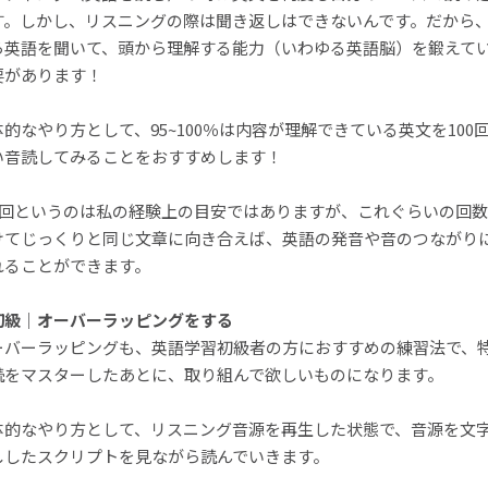
す。しかし、リスニングの際は聞き返しはできないんです。だから
ら英語を聞いて、頭から理解する能力（いわゆる英語脳）を鍛えて
要があります！
体的なやり方として、95~100％は内容が理解できている英文を100
い音読してみることをおすすめします！
00回というのは私の経験上の目安ではありますが、これぐらいの回
けてじっくりと同じ文章に向き合えば、英語の発音や音のつながり
れることができます。
初級｜オーバーラッピングをする
ーバーラッピングも、英語学習初級者の方におすすめの練習法で、
読をマスターしたあとに、取り組んで欲しいものになります。
体的なやり方として、リスニング音源を再生した状態で、音源を文
ししたスクリプトを見ながら読んでいきます。