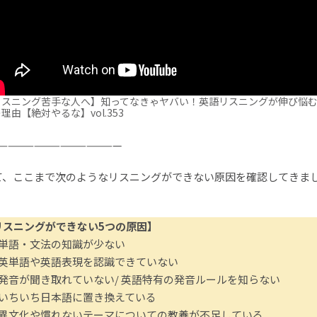
リスニング苦手な人へ】知ってなきゃヤバい！英語リスニングが伸び悩
理由【絶対やるな】vol.353
——————————————
て、ここまで次のようなリスニングができない原因を確認してきま
！
リスニングができない5つの原因】
｜単語・文法の知識が少ない
｜英単語や英語表現を認識できていない
｜発音が聞き取れていない/ 英語特有の発音ルールを知らない
｜いちいち日本語に置き換えている
｜異文化や慣れないテーマについての教養が不足している