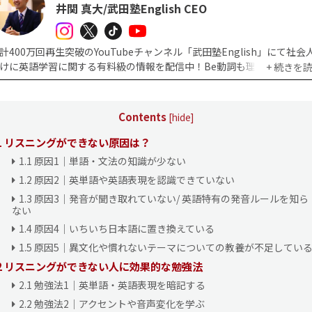
井関 真大/武田塾English CEO
計400万回再生突破のYouTubeチャンネル「武田塾English」にて社会
けに英語学習に関する有料級の情報を配信中！Be動詞も理解できずに
+ 続きを
学習に悩んでいたところから数年で英検1級・TOEIC900点以上を取得
も効率的な英語学習方法を日本に広めるため株式会社武田塾Englishを
。
Contents
[
hide
]
関 真大（いせき まさひろ）
1
リスニングができない原因は？
993年生まれ、東京都立川市出身。立川市立立川第五中学校から都立翔
1.1
原因1｜単語・文法の知識が少ない
等学校へ進学。高校3年の4月に武田塾御茶ノ水本校に入塾し、偏差値31
1.2
原因2｜英単語や英語表現を認識できていない
ら明治大学商学部に逆転合格。明治大学在学中、2年で英検1級を取得
後、英国イースト・アングリア大学へ正規留学。卒業後は一般企業（株
1.3
原因3｜発音が聞き取れていない/ 英語特有の発音ルールを知ら
ない
社ベイカレント・コンサルティング、他）で英語を使った実務を経験。2
で独立。
1.4
原因4｜いちいち日本語に置き換えている
在は大学受験予備校、武田塾の西東京エリア（練馬校、田無校、ひばり
1.5
原因5｜異文化や慣れないテーマについての教養が不足してい
校、東久留米校、拝島校）を統括する傍ら、武田塾のカリキュラム作成
2
リスニングができない人に効果的な勉強法
画、YouTubeの「武田塾チャンネル」にも出演中。統括校舎からは難
2.1
勉強法1｜英単語・英語表現を暗記する
立・早慶上智・GMARCHなどへの合格実績を数多く出している。
SalTr
式会社
代表取締役。
2.2
勉強法2｜アクセントや音声変化を学ぶ