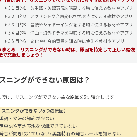
5.1
目的1｜英単語・英語表現を暗記する時に使える教材やアプリ
5.2
目的2｜アクセントや音声変化を学ぶ時に使える教材やアプリ
5.3
目的3｜音読やシャドーイングをする時に使える教材やアプリ
5.4
目的4｜洋画・海外ドラマを視聴する時に使える教材やアプリ
5.5
目的5｜文化や社会的背景を知る時に使える教材やアプリ
6
まとめ｜リスニングができない時は、原因を特定して正しい勉強
法で克服しましょう！
リスニングができない原因は？
こでは、リスニングができない主な原因を5つ紹介します。
リスニングができない5つの原因】
｜単語・文法の知識が少ない
｜英単語や英語表現を認識できていない
｜発音が聞き取れていない/ 英語特有の発音ルールを知らない