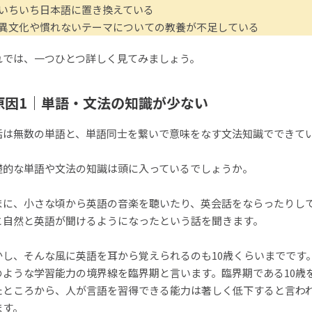
｜いちいち日本語に置き換えている
｜異文化や慣れないテーマについての教養が不足している
れでは、一つひとつ詳しく見てみましょう。
原因1｜単語・文法の知識が少ない
話は無数の単語と、単語同士を繋いで意味をなす文法知識でできて
。
礎的な単語や文法の知識は頭に入っているでしょうか。
まに、小さな頃から英語の音楽を聴いたり、英会話をならったりし
と自然と英語が聞けるようになったという話を聞きます。
かし、そんな風に英語を耳から覚えられるのも10歳くらいまでです
のような学習能力の境界線を臨界期と言います。臨界期である10歳
たところから、人が言語を習得できる能力は著しく低下すると言わ
ます。