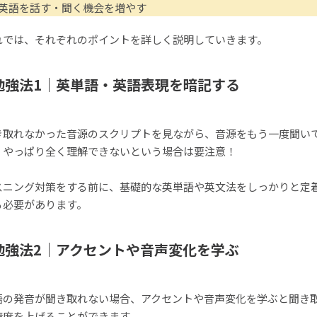
｜英語を話す・聞く機会を増やす
れでは、それぞれのポイントを詳しく説明していきます。
勉強法1｜英単語・英語表現を暗記する
き取れなかった音源のスクリプトを見ながら、音源をもう一度聞い
、やっぱり全く理解できないという場合は要注意！
スニング対策をする前に、基礎的な英単語や英文法をしっかりと定
る必要があります。
勉強法2｜アクセントや音声変化を学ぶ
語の発音が聞き取れない場合、アクセントや音声変化を学ぶと聞き
精度を上げることができます。