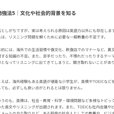
勉強法5｜文化や社会的背景を知る
落としがちですが、実は考えられる原因は英語力以外にも存在しま
れは、リスニング問題を解くために必要な一般教養の不足です。
体的には、海外での生活習慣や食文化、飲食店でのマナーなど、異
関する知識の不足。また、苦手だったり、不慣れだったりするテー
材となってリスニングに出てきてしまうと、聞き取れないことがあ
。
とえば、海外経験もある英語が堪能な小学生が、英検やTOEICなど
しても、必ずしも良い点がとれるとは限りません。
いうのも、英検は、社会・教育・科学・環境問題など多様なトピッ
いた長文やリスニングが出題されます。また、TOEICも社内会議や
スメールのやり取りなど、ある程度の社会人としての教養や、ビジ