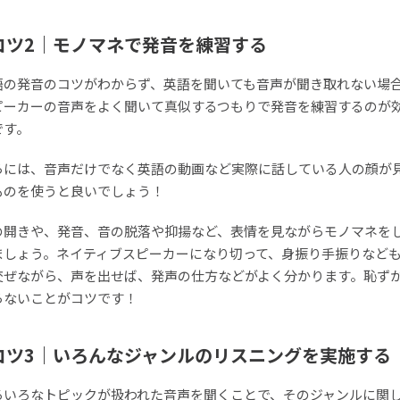
コツ2｜モノマネで発音を練習する
語の発音のコツがわからず、英語を聞いても音声が聞き取れない場
ピーカーの音声をよく聞いて真似するつもりで発音を練習するのが
です。
らには、音声だけでなく英語の動画など実際に話している人の顔が
ものを使うと良いでしょう！
の開きや、発音、音の脱落や抑揚など、表情を見ながらモノマネを
ましょう。ネイティブスピーカーになり切って、身振り手振りなど
交ぜながら、声を出せば、発声の仕方などがよく分かります。恥ず
らないことがコツです！
コツ3｜いろんなジャンルのリスニングを実施する
ろいろなトピックが扱われた音声を聞くことで、そのジャンルに関