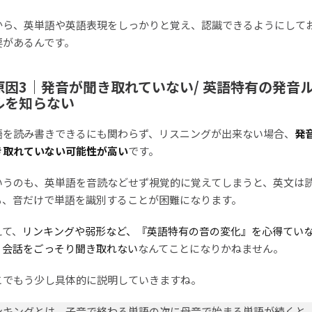
から、英単語や英語表現をしっかりと覚え、認識できるようにして
要があるんです。
原因3｜発音が聞き取れていない/ 英語特有の発音
ルを知らない
語を読み書きできるにも関わらず、リスニングが出来ない場合、
発
き取れていない可能性が高い
です。
いうのも、英単語を音読などせず視覚的に覚えてしまうと、英文は
も、音だけで単語を識別することが困難になります。
えて、
リンキングや弱形など、『英語特有の音の変化』を心得てい
、会話をごっそり聞き取れない
なんてことになりかねません。
こでもう少し具体的に説明していきますね。
ンキングとは、子音で終わる単語の次に母音で始まる単語が続くと