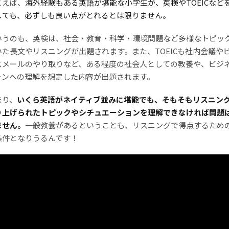
とえば、
海外経験もある英語が堪能な小学生が、英検やTOEICなど
しても、必ずしも良い点がとれるとは限りません。
いうのも、英検は、社会・教育・科学・環境問題など多様なトピッ
いた長文やリスニングが出題されます。また、TOEICも社内会議や
スメールのやり取りなど、ある程度の社会人としての教養や、ビジ
ーンへの理解を想定した内容が出題されます。
まり、
いくら英語がネイティブ並みに堪能でも、そもそもリスニン
り上げられたトピックやシチュエーションを理解できなければ問題
ません。
一般教養があるということも、リスニングで得点するため
条件となりうるんです！