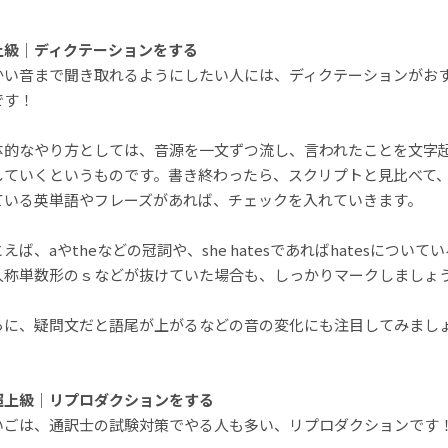
上級｜ディクテーションをする
かい音まで聞き取れるようにしたい人には、ディクテーションがお
です！
体的なやり方としては、音源を一文ずつ流し、言われたことを文字
していくというものです。書き終わったら、スクリプトと見比べて
ている英単語やフレーズがあれば、チェックを入れていきます。
えば、aやtheなどの冠詞や、she hatesであればhatesについて
人称単数形のｓなどが抜けていた場合も、しっかりマークしましょ
らに、疑問文だと語尾が上がるなどの音の変化にも注目してみまし
。
超上級｜リプロダクションをする
いごは、通訳士の試験対策でやる人も多い、リプロダクションです