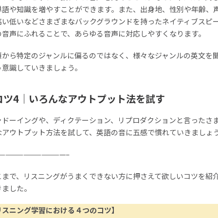
単語や知識を増やすことができます。また、出身地、性別や年齢、
高い低いなどさまざまなバックグラウンドを持ったネイティブスピ
の音声にふれることで、あらゆる音声に対応しやすくなります。
頃から特定のジャンルに偏るのではなく、様々なジャンルの英文を
う意識していきましょう。
コツ4｜いろんなアウトプット法を試す
ャドーイングや、ディクテーション、リプロダクションと言ったさ
なアウトプット方法を試して、英語の音に五感で慣れていきましょ
———————————–
こまで、リスニングがうまくできない方に押さえて欲しいコツを紹
きました。
リスニング学習における４つのコツ】