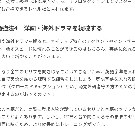
は、英検１級やTOEIC満点ですら、リプロダクションまでマスター
ても合格できるレベルだと言われます。
勉強法4｜洋画・海外ドラマを視聴する
画や海外ドラマを観ると、ネイティブ特有のアクセントやイントネ
ン、話すスピードに慣れることができるのはもちろん、英語に触れ
を大いに増やすことができます。
きなり全てのセリフを聞き取ることはできないため、英語字幕を入
と目で英語を頭から理解する練習をしましょう。英語字幕を入れる
、CC（クローズドキャプション）という聴覚障碍者等の方のための
設定するのがおすすめです！
常の字幕だと、実際に登場人物が話しているセリフと字幕のセリフ
ることがよくあります。しかし、CCだと音で聞こえるそのままのセ
画面に映るため、より効果的にトレーニングができます。