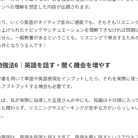
ーンへの理解を想定した内容が出題されます。
まり、いくら英語がネイティブ並みに堪能でも、そもそもリスニン
り上げられたトピックやシチュエーションを理解できなければ問題
ません。一般教養があるということも、リスニングで得点するため
条件となりうるんです！
勉強法6｜英語を話す・聞く機会を増やす
考書を用いて単語や英語表現をインプットしたら、それを実際に使
るアプトプットする機会も必要です。
えば、私が実際に指導した生徒さんの中にも、知識は十分頭に入っ
にも関わらず、リスニングやスピーキングが苦手な方がいらっしゃ
た。
の原因は、英語を座学と捉えすぎて、英語を聞く話すというアウト