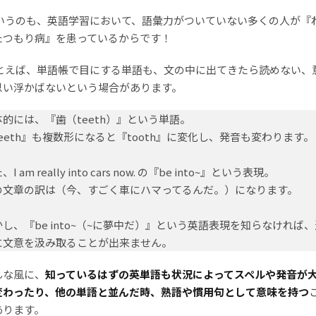
いうのも、英語学習において、語彙力がついていない多くの人が『
たつもり病』を患っているからです！
とえば、単語帳で目にする単語も、文の中に出てきたら読めない、
思い浮かばないという場合があります。
体的には、『歯（teeth）』という単語。
teeth』も複数形になると『tooth』に変化し、発音も変わります。
、I am really into cars now. の『be into~』という表現。
の文章の訳は（今、すごく車にハマってるんだ。）になります。
かし、『be into~（~に夢中だ）』という英語表現を知らなければ、
に文意を汲み取ることが出来ません。
んな風に、
知っているはずの英単語も状況によってスペルや発音が
変わったり、他の単語と並んだ時、熟語や慣用句として意味を持つ
あります。