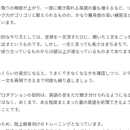
き取りの精度が上がり、一度に聞き取れる英語の量も増えるなど、
ング力がゴリゴリと鍛えられるものの、かなり難易度の高い練習法
ています。
体的なやり方としては、音源を一文流すたびに、聞いた１文をごっ
に出すというものです。しかし、一文と言っても長さはまちまちで、3
で成り立っているものから10語以上が連なっているものまでありま
。
れくらいの長文になると、うまくできなくなるかを確認しつつ、ス
と一文を再現できるまで何度も繰り返しましょう。
プロダクションの目的は、英語の音をただ聞き分けられるようにな
ではなく、あくまで、ある程度まとまった量の英語を処理できるよ
ることです。
のため、超上級者向けのトレーニングとなっています。