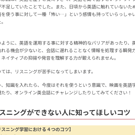
が不足していたことでした。また、日頃から英語に触れていないた
語を使う事に対して一種「怖い…」という感情も持っていらっしゃ
た。
のように、英語を運用する事に対する精神的なバリアがあったり、
触れる機会が少ないと、会話に遅れることなく情報を処理する瞬発
、ネイティブの抑揚や発音を理解する力が鍛えられません。
いては、リスニングが苦手になってしまいます。
ひ、知識を入れたら、今度はそれを使うという意識で、映画を英語
観たり、オンライン英会話にチャレンジしたりしてみてください！
リスニングができない人に知ってほしいコツ
リスニング学習における４つのコツ】