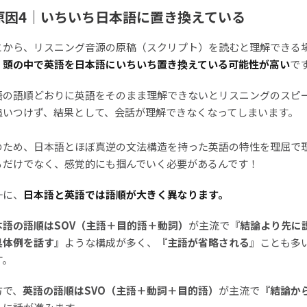
原因4｜いちいち日本語に置き換えている
とから、リスニング音源の原稿（スクリプト）を読むと理解できる
、
頭の中で英語を日本語にいちいち置き換えている可能性が高い
で
語の語順どおりに英語をそのまま理解できないとリスニングのスピ
追いつけず、結果として、会話が理解できなくなってしまいます。
のため、日本語とほぼ真逆の文法構造を持った英語の特性を理屈で
るだけでなく、感覚的にも掴んでいく必要があるんです！
一に、
日本語と英語では語順が大きく異なります。
本語の語順はSOV（主語＋目的語＋動詞）
が主流で
『結論より先に
具体例を話す』
ような構成が多く、
『主語が省略される』
ことも多
す。
方で、
英語の語順はSVO（主語＋動詞＋目的語）
が主流で
『結論か