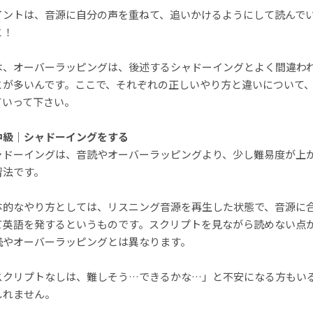
イントは、音源に自分の声を重ねて、追いかけるようにして読んで
と！
は、オーバーラッピングは、後述するシャドーイングとよく間違わ
とが多いんです。ここで、それぞれの正しいやり方と違いについて
ていって下さい。
中級｜シャドーイングをする
ャドーイングは、音読やオーバーラッピングより、少し難易度が上
習法です。
体的なやり方としては、リスニング音源を再生した状態で、音源に
て英語を発するというものです。スクリプトを見ながら読めない点
読やオーバーラッピングとは異なります。
スクリプトなしは、難しそう…できるかな…」と不安になる方もい
しれません。