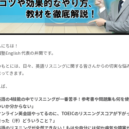
んにちは！
塾English 代表の井関です。
のもとには、日々、英語リスニングに関する皆さんからの切実な悩
まってきます。
えば、
英語の4技能の中でリスニングが一番苦手！参考書や問題集も何を
いいか分からない」
オンライン英会話やってるのに、TOEICのリスニングスコアが下が
まった（汗）どういうこと？」
英語のリスニングが全然できない！もはや自分には何か病気や障害