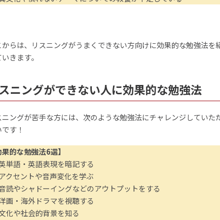
こからは、リスニングがうまくできない方向けに効果的な勉強法を
ていきます。
リスニングができない人に効果的な勉強法
スニングが苦手な方には、次のような勉強法にチャレンジしていた
いです！
効果的な勉強法6選】
｜英単語・英語表現を暗記する
｜アクセントや音声変化を学ぶ
｜音読やシャドーイングなどのアウトプットをする
｜洋画・海外ドラマを視聴する
｜文化や社会的背景を知る